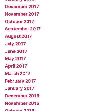
December 2017
November 2017
October 2017
September 2017
August 2017
July 2017
June 2017
May 2017
April 2017
March 2017
February 2017
January 2017
December 2016
November 2016
October 2016