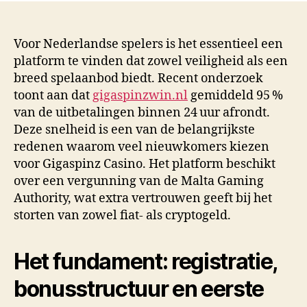
tot
Pro:
Hoe
Voor Nederlandse spelers is het essentieel een
je
platform te vinden dat zowel veiligheid als een
met
breed spelaanbod biedt. Recent onderzoek
Gig
toont aan dat
gigaspinzwin.nl
gemiddeld 95 %
Cas
van de uitbetalingen binnen 24 uur afrondt.
je
Deze snelheid is een van de belangrijkste
Spe
redenen waarom veel nieuwkomers kiezen
naa
een
voor Gigaspinz Casino. Het platform beschikt
Hog
over een vergunning van de Malta Gaming
Niv
Authority, wat extra vertrouwen geeft bij het
Bre
storten van zowel fiat‑ als cryptogeld.
Het fundament: registratie,
bonusstructuur en eerste