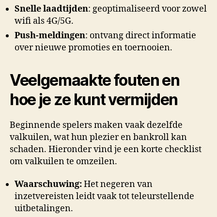
Snelle laadtijden
: geoptimaliseerd voor zowel
wifi als 4G/5G.
Push‑meldingen
: ontvang direct informatie
over nieuwe promoties en toernooien.
Veelgemaakte fouten en
hoe je ze kunt vermijden
Beginnende spelers maken vaak dezelfde
valkuilen, wat hun plezier en bankroll kan
schaden. Hieronder vind je een korte checklist
om valkuilen te omzeilen.
Waarschuwing:
Het negeren van
inzetvereisten leidt vaak tot teleurstellende
uitbetalingen.