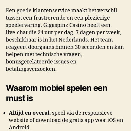
Een goede klantenservice maakt het verschil
tussen een frustrerende en een plezierige
speelervaring. Gigaspinz Casino heeft een
live‑chat die 24 uur per dag, 7 dagen per week,
beschikbaar is in het Nederlands. Het team
reageert doorgaans binnen 30 seconden en kan
helpen met technische vragen,
bonusgerelateerde issues en
betalingsverzoeken.
Waarom mobiel spelen een
must is
Altijd en overal
: speel via de responsieve
website of download de gratis app voor iOS en
Android.