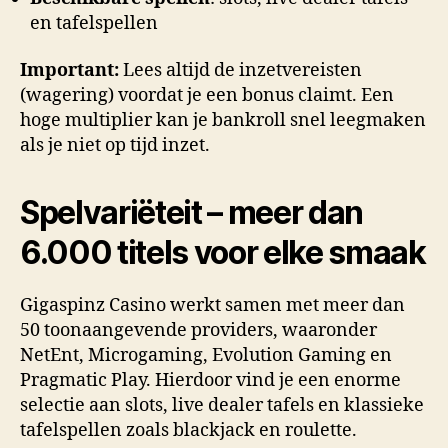
en tafelspellen
Important:
Lees altijd de inzetvereisten
(wagering) voordat je een bonus claimt. Een
hoge multiplier kan je bankroll snel leegmaken
als je niet op tijd inzet.
Spelvariëteit – meer dan
6.000 titels voor elke smaak
Gigaspinz Casino werkt samen met meer dan
50 toonaangevende providers, waaronder
NetEnt, Microgaming, Evolution Gaming en
Pragmatic Play. Hierdoor vind je een enorme
selectie aan slots, live dealer tafels en klassieke
tafelspellen zoals blackjack en roulette.