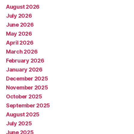
August 2026
July 2026
June 2026
May 2026
April 2026
March 2026
February 2026
January 2026
December 2025
November 2025
October 2025
September 2025
August 2025
July 2025
June 2025