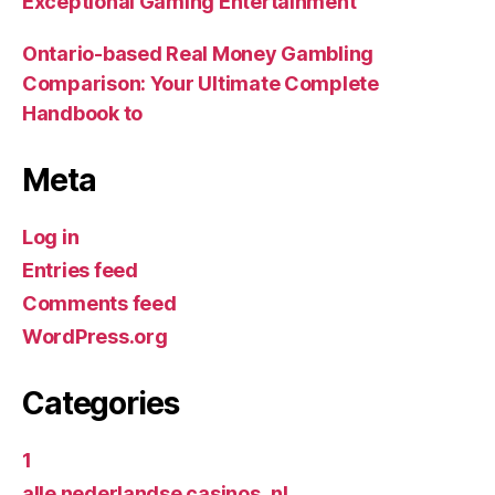
Exceptional Gaming Entertainment
Ontario-based Real Money Gambling
Comparison: Your Ultimate Complete
Handbook to
Meta
Log in
Entries feed
Comments feed
WordPress.org
Categories
1
alle nederlandse casinos_nl