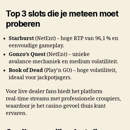
Top 3 slots die je meteen moet
proberen
Starburst
(NetEnt) – hoge RTP van 96,1 % en
eenvoudige gameplay.
Gonzo’s Quest
(NetEnt) – unieke
avalance‑mechaniek en medium volatiliteit.
Book of Dead
(Play’n GO) – hoge volatiliteit,
ideaal voor jackpotjagers.
Voor live dealer fans biedt het platform
real‑time streams met professionele croupiers,
waardoor je het casino‑gevoel thuis kunt
ervaren.