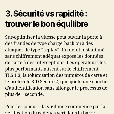
3. Sécurité vs rapidité :
trouver le bon équilibre
Sur‑optimiser la vitesse peut ouvrir la porte à
des fraudes de type charge‑back ou à des
attaques de type “replay”. Un débit instantané
sans chiffrement adéquat expose les données
de carte à des interceptions. Les opérateurs les
plus performants misent sur le chiffrement
TLS 1.3, la tokenisation des numéros de carte et
le protocole 3‑D Secure 2, qui ajoute une couche
d’authentification sans allonger le processus de
plus de 1 seconde.
Pour les joueurs, la vigilance commence par la
vérification du cadenas vert dans la barre