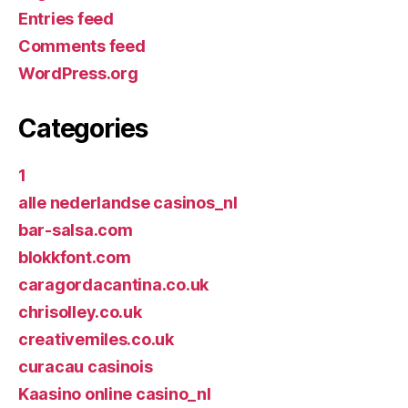
Entries feed
Comments feed
WordPress.org
Categories
1
alle nederlandse casinos_nl
bar-salsa.com
blokkfont.com
caragordacantina.co.uk
chrisolley.co.uk
creativemiles.co.uk
curacau casinois
Kaasino online casino_nl