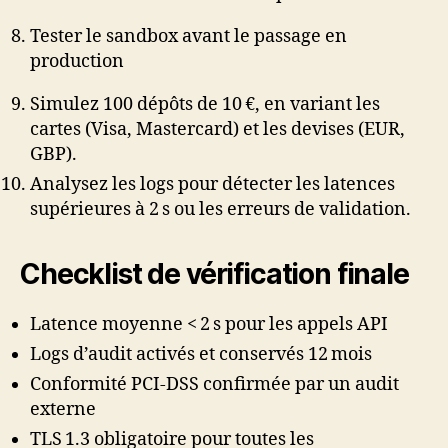
Tester le sandbox avant le passage en
production
Simulez 100 dépôts de 10 €, en variant les
cartes (Visa, Mastercard) et les devises (EUR,
GBP).
Analysez les logs pour détecter les latences
supérieures à 2 s ou les erreurs de validation.
Checklist de vérification finale
Latence moyenne < 2 s pour les appels API
Logs d’audit activés et conservés 12 mois
Conformité PCI‑DSS confirmée par un audit
externe
TLS 1.3 obligatoire pour toutes les