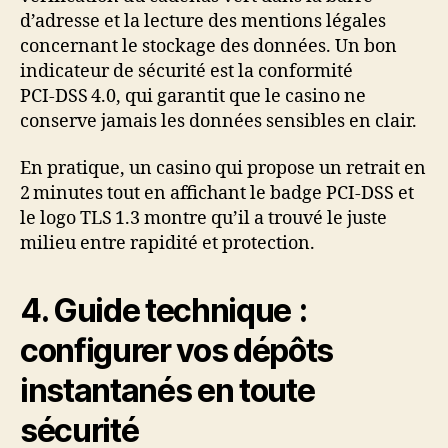
d’adresse et la lecture des mentions légales
concernant le stockage des données. Un bon
indicateur de sécurité est la conformité
PCI‑DSS 4.0, qui garantit que le casino ne
conserve jamais les données sensibles en clair.
En pratique, un casino qui propose un retrait en
2 minutes tout en affichant le badge PCI‑DSS et
le logo TLS 1.3 montre qu’il a trouvé le juste
milieu entre rapidité et protection.
4. Guide technique :
configurer vos dépôts
instantanés en toute
sécurité