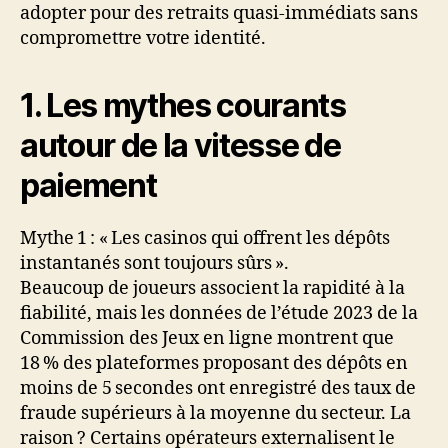
adopter pour des retraits quasi‑immédiats sans
compromettre votre identité.
1. Les mythes courants
autour de la vitesse de
paiement
Mythe 1 : « Les casinos qui offrent les dépôts
instantanés sont toujours sûrs ».
Beaucoup de joueurs associent la rapidité à la
fiabilité, mais les données de l’étude 2023 de la
Commission des Jeux en ligne montrent que
18 % des plateformes proposant des dépôts en
moins de 5 secondes ont enregistré des taux de
fraude supérieurs à la moyenne du secteur. La
raison ? Certains opérateurs externalisent le