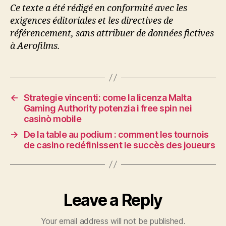
Ce texte a été rédigé en conformité avec les
exigences éditoriales et les directives de
référencement, sans attribuer de données fictives
à Aerofilms.
←
Strategie vincenti: come la licenza Malta
Gaming Authority potenzia i free spin nei
casinò mobile
→
De la table au podium : comment les tournois
de casino redéfinissent le succès des joueurs
Leave a Reply
Your email address will not be published.