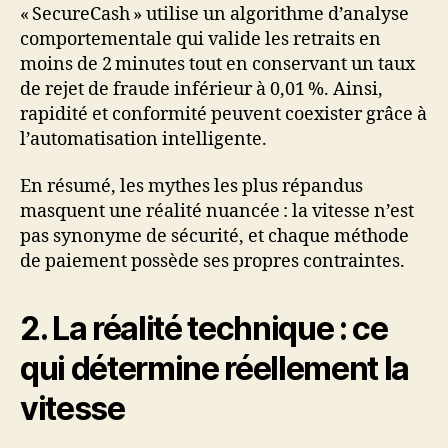
« SecureCash » utilise un algorithme d’analyse
comportementale qui valide les retraits en
moins de 2 minutes tout en conservant un taux
de rejet de fraude inférieur à 0,01 %. Ainsi,
rapidité et conformité peuvent coexister grâce à
l’automatisation intelligente.
En résumé, les mythes les plus répandus
masquent une réalité nuancée : la vitesse n’est
pas synonyme de sécurité, et chaque méthode
de paiement possède ses propres contraintes.
2. La réalité technique : ce
qui détermine réellement la
vitesse