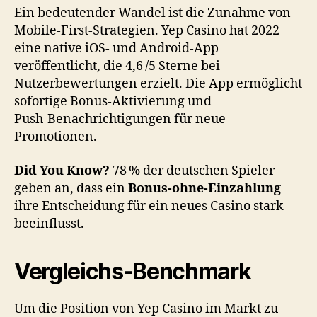
Ein bedeutender Wandel ist die Zunahme von
Mobile‑First‑Strategien. Yep Casino hat 2022
eine native iOS‑ und Android‑App
veröffentlicht, die 4,6 /5 Sterne bei
Nutzerbewertungen erzielt. Die App ermöglicht
sofortige Bonus‑Aktivierung und
Push‑Benachrichtigungen für neue
Promotionen.
Did You Know?
78 % der deutschen Spieler
geben an, dass ein
Bonus‑ohne‑Einzahlung
ihre Entscheidung für ein neues Casino stark
beeinflusst.
Vergleichs‑Benchmark
Um die Position von Yep Casino im Markt zu