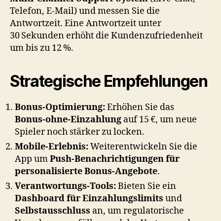
Telefon, E‑Mail) und messen Sie die
Antwortzeit. Eine Antwortzeit unter
30 Sekunden erhöht die Kundenzufriedenheit
um bis zu 12 %.
Strategische Empfehlungen
Bonus‑Optimierung:
Erhöhen Sie das
Bonus‑ohne‑Einzahlung
auf 15 €, um neue
Spieler noch stärker zu locken.
Mobile‑Erlebnis:
Weiterentwickeln Sie die
App um
Push‑Benachrichtigungen für
personalisierte Bonus‑Angebote
.
Verantwortungs‑Tools:
Bieten Sie ein
Dashboard für Einzahlungslimits
und
Selbstausschluss
an, um regulatorische