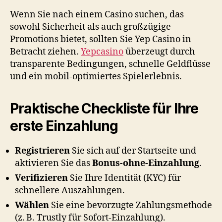
Wenn Sie nach einem Casino suchen, das
sowohl Sicherheit als auch großzügige
Promotions bietet, sollten Sie Yep Casino in
Betracht ziehen.
Yepcasino
überzeugt durch
transparente Bedingungen, schnelle Geldflüsse
und ein mobil‑optimiertes Spielerlebnis.
Praktische Checkliste für Ihre
erste Einzahlung
Registrieren
Sie sich auf der Startseite und
aktivieren Sie das
Bonus‑ohne‑Einzahlung
.
Verifizieren
Sie Ihre Identität (KYC) für
schnellere Auszahlungen.
Wählen
Sie eine bevorzugte Zahlungsmethode
(z. B. Trustly für Sofort‑Einzahlung).