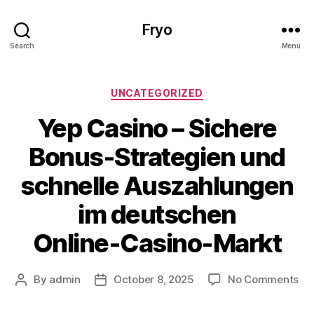
Fryo
Search
Menu
Categories
UNCATEGORIZED
Yep Casino – Sichere
Bonus‑Strategien und
schnelle Auszahlungen
im deutschen
Online‑Casino‑Markt
on
By
admin
October 8, 2025
No Comments
Post
Post
Ye
author
date
Ca