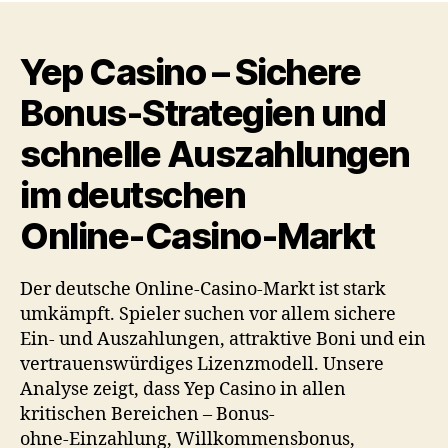
–
Si
Yep Casino – Sichere
Bo
un
Bonus‑Strategien und
sch
Au
schnelle Auszahlungen
im
de
im deutschen
On
Online‑Casino‑Markt
Der deutsche Online‑Casino‑Markt ist stark
umkämpft. Spieler suchen vor allem sichere
Ein- und Auszahlungen, attraktive Boni und ein
vertrauenswürdiges Lizenzmodell. Unsere
Analyse zeigt, dass Yep Casino in allen
kritischen Bereichen – Bonus‑
ohne‑Einzahlung, Willkommensbonus,