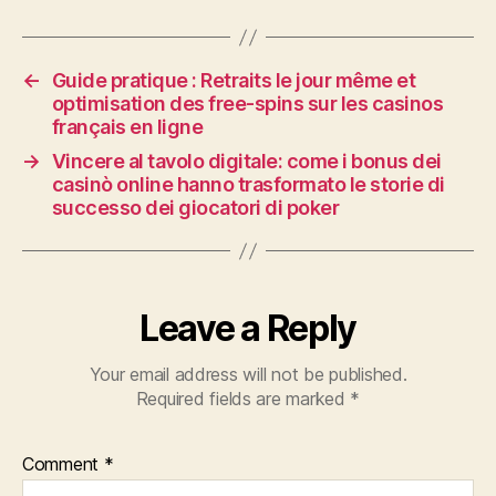
←
Guide pratique : Retraits le jour même et
optimisation des free‑spins sur les casinos
français en ligne
→
Vincere al tavolo digitale: come i bonus dei
casinò online hanno trasformato le storie di
successo dei giocatori di poker
Leave a Reply
Your email address will not be published.
Required fields are marked
*
Comment
*