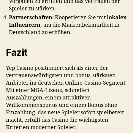
Vorgaben zu erfüllen und das Vertrauen der
Spieler zu stärken.
Partnerschaften:
Kooperieren Sie mit
lokalen
Influencern
, um die Markenbekanntheit in
Deutschland zu erhöhen.
Fazit
Yep Casino positioniert sich als einer der
vertrauenswürdigsten und bonus‑stärksten
Anbieter im deutschen Online‑Casino‑Segment.
Mit einer MGA‑Lizenz, schnellen
Auszahlungen, einem attraktiven
Willkommensbonus und einem Bonus ohne
Einzahlung, das neue Spieler sofort spielbereit
macht, erfüllt das Casino die wichtigsten
Kriterien moderner Spieler.