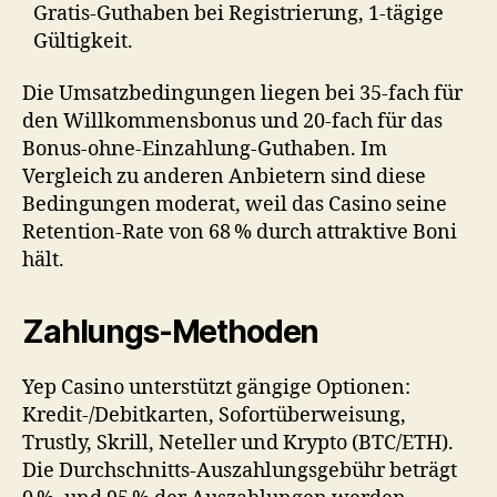
Gratis‑Guthaben bei Registrierung, 1‑tägige
Gültigkeit.
Die Umsatzbedingungen liegen bei 35‑fach für
den Willkommensbonus und 20‑fach für das
Bonus‑ohne‑Einzahlung‑Guthaben. Im
Vergleich zu anderen Anbietern sind diese
Bedingungen moderat, weil das Casino seine
Retention‑Rate von 68 % durch attraktive Boni
hält.
Zahlungs‑Methoden
Yep Casino unterstützt gängige Optionen:
Kredit‑/Debitkarten, Sofortüberweisung,
Trustly, Skrill, Neteller und Krypto (BTC/ETH).
Die Durchschnitts‑Auszahlungsgebühr beträgt