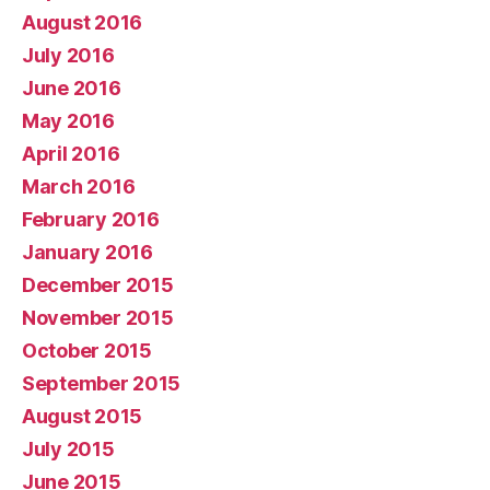
August 2016
July 2016
June 2016
May 2016
April 2016
March 2016
February 2016
January 2016
December 2015
November 2015
October 2015
September 2015
August 2015
July 2015
June 2015