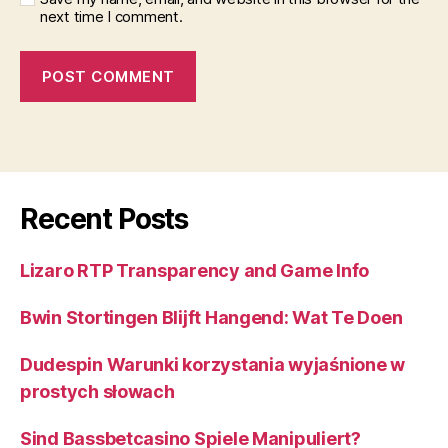
next time I comment.
Recent Posts
Lizaro RTP Transparency and Game Info
Bwin Stortingen Blijft Hangend: Wat Te Doen
Dudespin Warunki korzystania wyjaśnione w
prostych słowach
Sind Bassbetcasino Spiele Manipuliert?