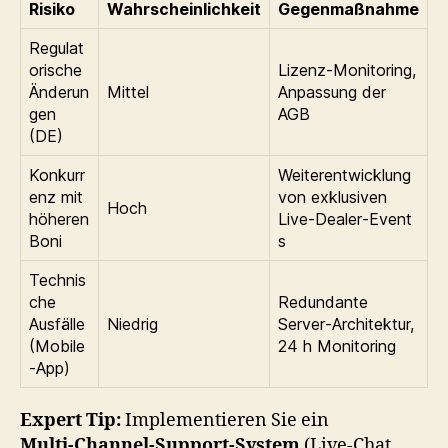
Risiko
Wahrscheinlichkeit
Gegenmaßnahme
Regulat
orische
Lizenz‑Monitoring,
Änderun
Mittel
Anpassung der
gen
AGB
(DE)
Konkurr
Weiterentwicklung
enz mit
von exklusiven
Hoch
höheren
Live‑Dealer‑Event
Boni
s
Technis
che
Redundante
Ausfälle
Niedrig
Server‑Architektur,
(Mobile
24 h Monitoring
‑App)
Expert Tip:
Implementieren Sie ein
Multi‑Channel‑Support‑System
(Live‑Chat,