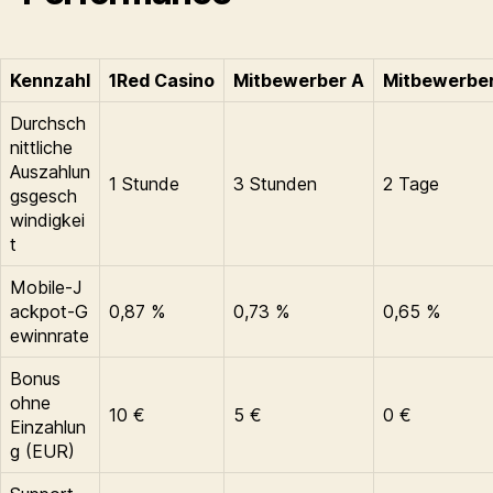
Kennzahl
1Red Casino
Mitbewerber A
Mitbewerber
Durchsch
nittliche
Auszahlun
1 Stunde
3 Stunden
2 Tage
gsgesch
windigkei
t
Mobile‑J
ackpot‑G
0,87 %
0,73 %
0,65 %
ewinnrate
Bonus
ohne
10 €
5 €
0 €
Einzahlun
g (EUR)