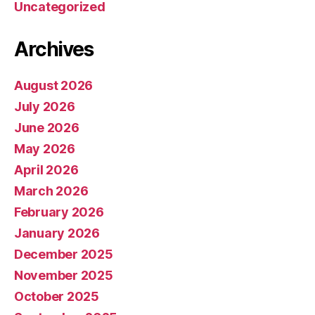
Uncategorized
Archives
August 2026
July 2026
June 2026
May 2026
April 2026
March 2026
February 2026
January 2026
December 2025
November 2025
October 2025