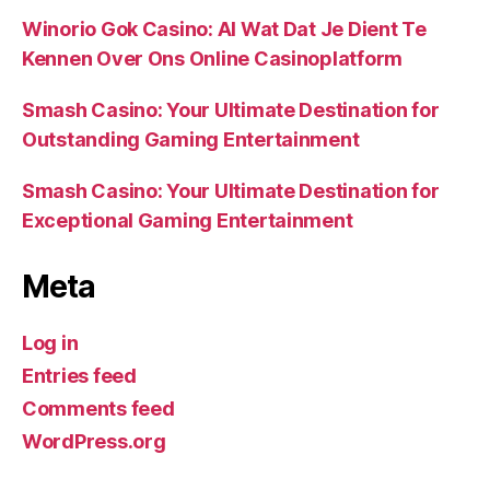
Winorio Gok Casino: Al Wat Dat Je Dient Te
Kennen Over Ons Online Casinoplatform
Smash Casino: Your Ultimate Destination for
Outstanding Gaming Entertainment
Smash Casino: Your Ultimate Destination for
Exceptional Gaming Entertainment
Meta
Log in
Entries feed
Comments feed
WordPress.org