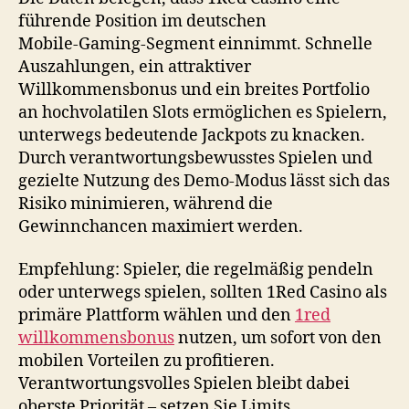
führende Position im deutschen
Mobile‑Gaming‑Segment einnimmt. Schnelle
Auszahlungen, ein attraktiver
Willkommensbonus und ein breites Portfolio
an hochvolatilen Slots ermöglichen es Spielern,
unterwegs bedeutende Jackpots zu knacken.
Durch verantwortungsbewusstes Spielen und
gezielte Nutzung des Demo‑Modus lässt sich das
Risiko minimieren, während die
Gewinnchancen maximiert werden.
Empfehlung: Spieler, die regelmäßig pendeln
oder unterwegs spielen, sollten 1Red Casino als
primäre Plattform wählen und den
1red
willkommensbonus
nutzen, um sofort von den
mobilen Vorteilen zu profitieren.
Verantwortungsvolles Spielen bleibt dabei
oberste Priorität – setzen Sie Limits,