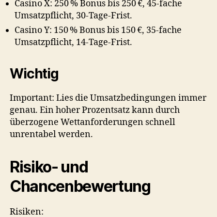
Casino X: 250 % Bonus bis 250 €, 45‑fache
Umsatzpflicht, 30‑Tage‑Frist.
Casino Y: 150 % Bonus bis 150 €, 35‑fache
Umsatzpflicht, 14‑Tage‑Frist.
Wichtig
Important: Lies die Umsatzbedingungen immer
genau. Ein hoher Prozentsatz kann durch
überzogene Wettanforderungen schnell
unrentabel werden.
Risiko‑ und
Chancenbewertung
Risiken: