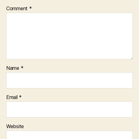
Comment
*
Name
*
Email
*
Website